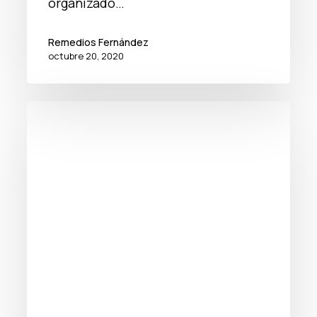
organizado…
Remedios Fernández
octubre 20, 2020
Taller
para
la
semana
de
la
programación:
código
Morse
con