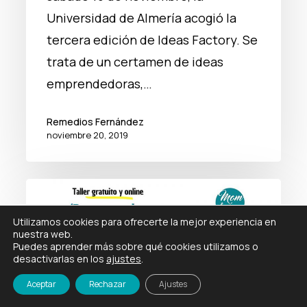
Universidad de Almería acogió la
tercera edición de Ideas Factory. Se
trata de un certamen de ideas
emprendedoras,…
Remedios Fernández
noviembre 20, 2019
Semana
Europea
Utilizamos cookies para ofrecerte la mejor experiencia en
de
nuestra web.
Puedes aprender más sobre qué cookies utilizamos o
la
desactivarlas en los
ajustes
.
programación
Aceptar
Rechazar
Ajustes