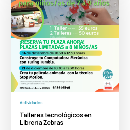
en
Librería
Zebras
Actividades
Talleres tecnológicos en
Librería Zebras