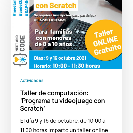
de
computación:
‘Programa
tu
videojuego
con
Scratch’
Actividades
Taller de computación:
‘Programa tu videojuego con
Scratch’
El día 9 y 16 de octubre, de 10:00 a
11:30 horas imparto un taller online