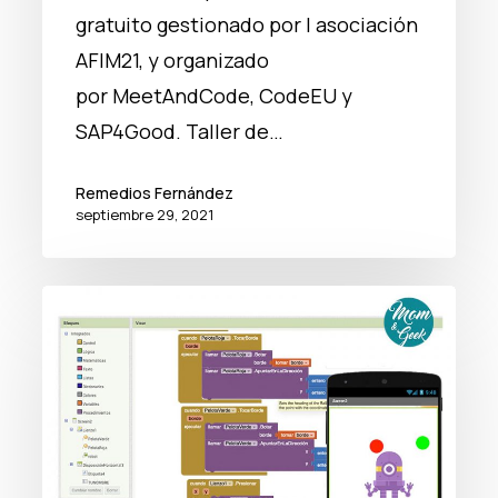
gratuito gestionado por l asociación
AFIM21, y organizado
por MeetAndCode, CodeEU y
SAP4Good. Taller de…
Remedios Fernández
septiembre 29, 2021
Videojuego
‘Recargando
la
batería
de
mi