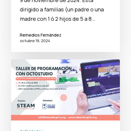
dirigido a familias (un padre o una
madre con 1 ó 2 hijos de 5 a 8…
Remedios Fernández
octubre 19, 2024
Taller
de
OctoStudio
para
celebrar
la
Semana
del