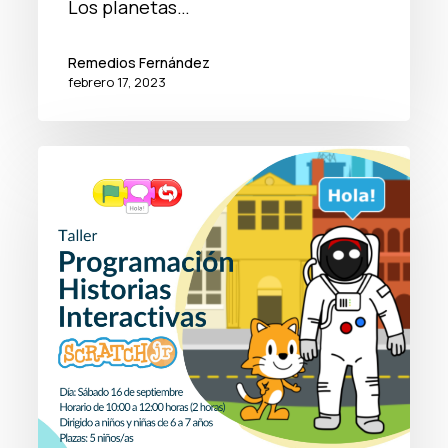
Los planetas…
Remedios Fernández
febrero 17, 2023
Taller
historia
interactiva
Scratch
jr