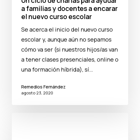
Un ciclo de charlas para ayudar
encarar
a familias y docentes a encarar
el
el nuevo curso escolar
nuevo
Se acerca el inicio del nuevo curso
curso
escolar y, aunque aún no sepamos
escolar
cómo va ser (si nuestros hijos/as van
a tener clases presenciales, online o
una formación híbrida), sí…
Remedios Fernández
agosto 23, 2020
Dos
talleres
para