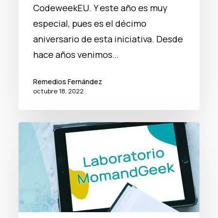
CodeweekEU. Y este año es muy
especial, pues es el décimo
aniversario de esta iniciativa. Desde
hace años venimos…
Remedios Fernández
octubre 18, 2022
Llega
el
laboratorio
Mom&Geek