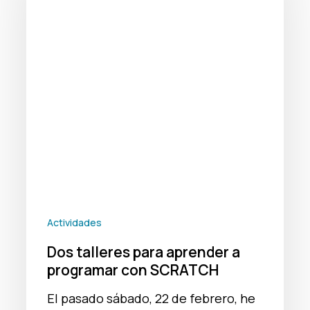
aprender
a
programar
con
SCRATCH
Actividades
Dos talleres para aprender a
programar con SCRATCH
El pasado sábado, 22 de febrero, he