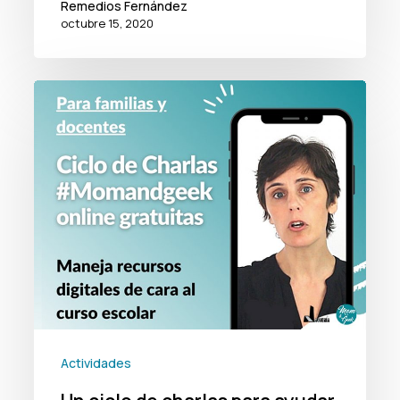
Remedios Fernández
octubre 15, 2020
Un
ciclo
de
charlas
para
ayudar
a
familias
y
docentes
Actividades
a