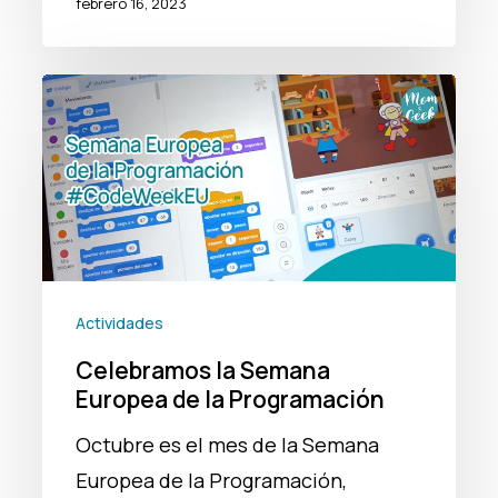
febrero 16, 2023
Celebramos
la
Semana
Europea
de
la
Programación
Actividades
Celebramos la Semana
Europea de la Programación
Octubre es el mes de la Semana
Europea de la Programación,