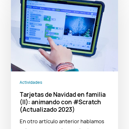
de
Navidad
en
familia
(II):
animando
con
#Scratch
(Actualizado
Actividades
2023)
Tarjetas de Navidad en familia
(II): animando con #Scratch
(Actualizado 2023)
En otro artículo anterior hablamos