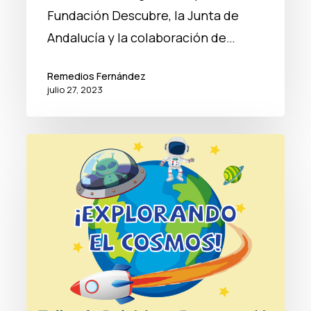
Fundación Descubre, la Junta de
Andalucía y la colaboración de…
Remedios Fernández
julio 27, 2023
Taller
de
robótica
Explorando
el
Cosmos