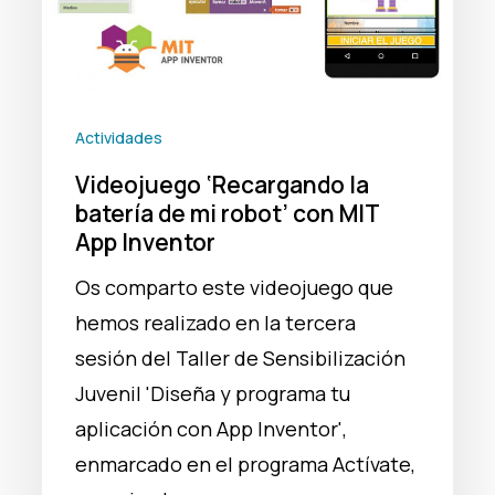
robot’
con
MIT
App
Actividades
Inventor
Videojuego ‘Recargando la
batería de mi robot’ con MIT
App Inventor
Os comparto este videojuego que
hemos realizado en la tercera
sesión del Taller de Sensibilización
Juvenil 'Diseña y programa tu
aplicación con App Inventor',
enmarcado en el programa Actívate,