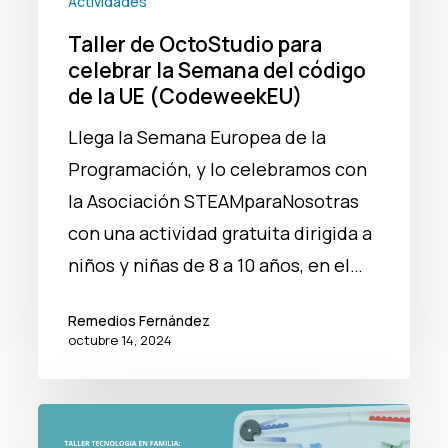
Actividades
código
Taller de OctoStudio para
de
celebrar la Semana del código
la
de la UE (CodeweekEU)
UE
Llega la Semana Europea de la
(CodeweekEU)
Programación, y lo celebramos con
la Asociación STEAMparaNosotras
con una actividad gratuita dirigida a
niños y niñas de 8 a 10 años, en el…
Remedios Fernández
octubre 14, 2024
Taller