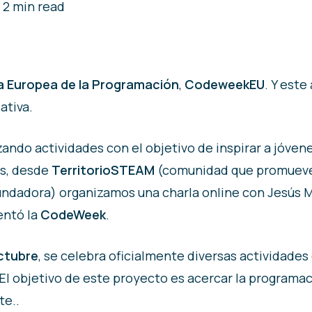
2 min read
 Europea de la Programación
,
CodeweekEU
. Y este
ativa.
ando actividades con el objetivo de inspirar a jóven
mes, desde
TerritorioSTEAM
(comunidad que promueve 
ofundadora) organizamos una charla online con Jesús
entó la
CodeWeek
.
ctubre
, se celebra oficialmente diversas actividade
 El objetivo de este proyecto es acercar la programaci
te..