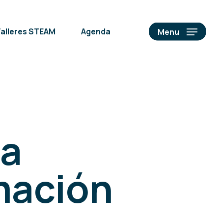
alleres STEAM
Agenda
Menu
na
mación