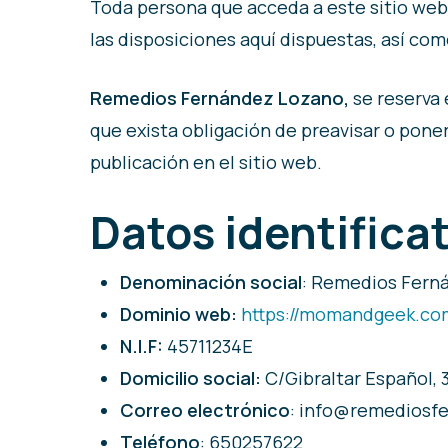
Toda persona que acceda a este sitio web
las disposiciones aquí dispuestas, así com
Remedios Fernández Lozano,
se reserva 
que exista obligación de preavisar o pone
publicación en el sitio web.
Datos identifica
Denominación social
: Remedios Fern
Dominio web:
https://momandgeek.co
N.I.F:
45711234E
Domicilio social:
C/Gibraltar Español, 
Correo electrónico
: info@remediosf
Teléfono
: 650257622