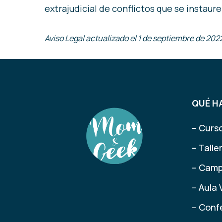
extrajudicial de conflictos que se instau
Aviso Legal actualizado el 1 de septiembre de 202
QUÉ H
– Curs
– Tall
– Camp
– Aula 
– Conf