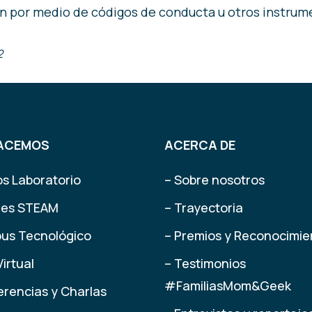
ren por medio de códigos de conducta u otros instrum
2
ACEMOS
ACERCA DE
os Laboratorio
– Sobre nosotros
eres STEAM
– Trayectoria
us Tecnológico
– Premios y Reconocimie
Virtual
– Testimonios
#FamiliasMom&Geek
erencias y Charlas