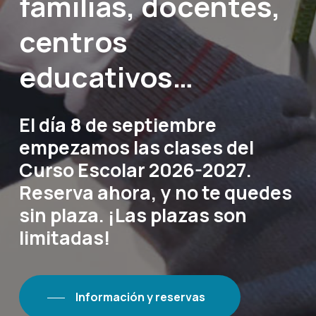
familias, docentes,
centros
educativos…
El
día
8
de
septiembre
empezamos
las
clases
del
Curso
Escolar
2026-2027.
Reserva
ahora,
y
no
te
quedes
sin
plaza.
¡Las
plazas
son
limitadas!
Información y reservas