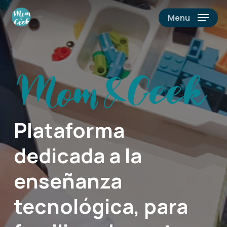
Skip
Menu
to
main
content
Plataforma
dedicada a la
enseñanza
tecnológica, para