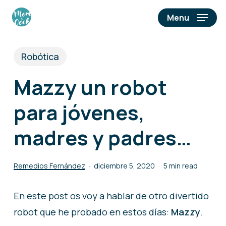
Skip
Menu
to
main
content
Robótica
Mazzy un robot
para jóvenes,
madres y padres…
Remedios Fernández
diciembre 5, 2020
5 min read
En este post os voy a hablar de otro divertido
robot que he probado en estos días:
Mazzy
.