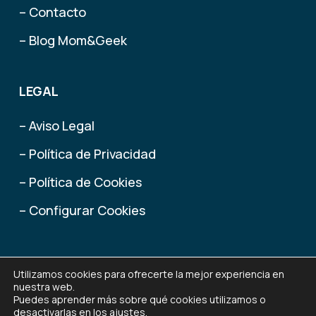
– Contacto
– Blog Mom&Geek
LEGAL
– Aviso Legal
– Política de Privacidad
– Política de Cookies
– Configurar Cookies
Utilizamos cookies para ofrecerte la mejor experiencia en
nuestra web.
2015 - 2025 Mom&Geek
(Marca registrada por
Remedios
®
Puedes aprender más sobre qué cookies utilizamos o
Fernández
)
desactivarlas en los
ajustes
.