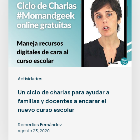
charlas
para
ayudar
a
familias
y
docentes
a
Actividades
encarar
Un ciclo de charlas para ayudar a
el
familias y docentes a encarar el
nuevo
nuevo curso escolar
curso
Remedios Fernández
escolar
agosto 23, 2020