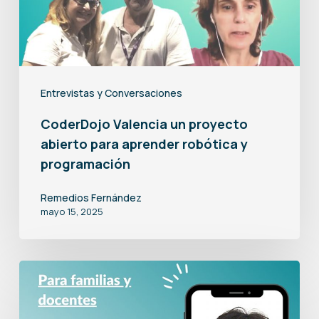
para
aprender
robótica
y
programación
Entrevistas y Conversaciones
CoderDojo Valencia un proyecto
abierto para aprender robótica y
programación
Remedios Fernández
mayo 15, 2025
Un
ciclo
de