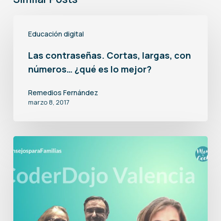
Las
Educación digital
contraseñas.
Cortas,
Las contraseñas. Cortas, largas, con
números… ¿qué es lo mejor?
largas,
con
Remedios Fernández
números…
marzo 8, 2017
¿qué
es
CoderDojo
lo
Valencia
mejor?
un
proyecto
abierto