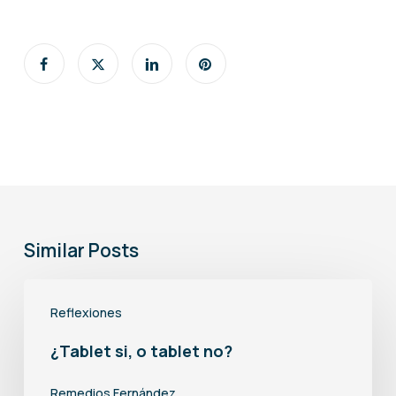
Similar Posts
¿Tablet
Reflexiones
si,
o
¿Tablet si, o tablet no?
tablet
Remedios Fernández