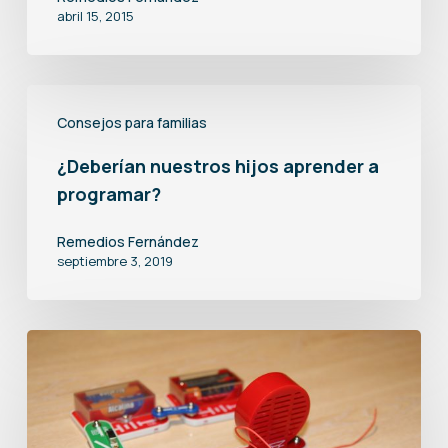
no?
abril 15, 2015
¿Deberían
Consejos para familias
nuestros
hijos
¿Deberían nuestros hijos aprender a
programar?
aprender
a
Remedios Fernández
programar?
septiembre 3, 2019
La
radio
del
kit