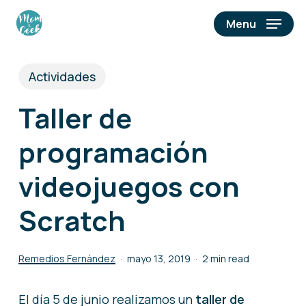
Skip
Menu
to
main
content
Actividades
Taller de
programación
videojuegos con
Scratch
Remedios Fernández
mayo 13, 2019
2 min read
El día 5 de junio realizamos un
taller de