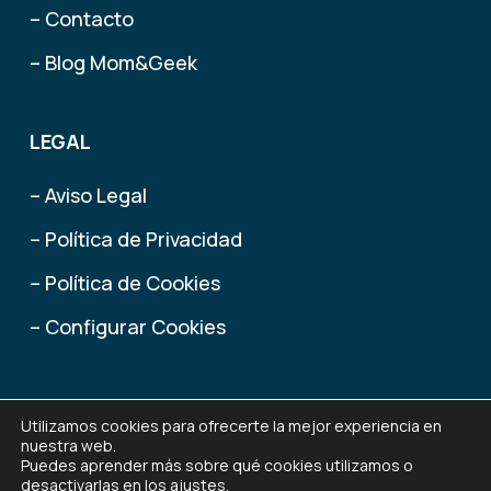
– Contacto
– Blog Mom&Geek
LEGAL
– Aviso Legal
– Política de Privacidad
– Política de Cookies
– Configurar Cookies
Utilizamos cookies para ofrecerte la mejor experiencia en
nuestra web.
2015 - 2025 Mom&Geek
(Marca registrada por
Remedios
®
Puedes aprender más sobre qué cookies utilizamos o
Fernández
)
desactivarlas en los
ajustes
.