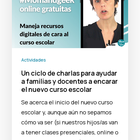
para
ayudar
a
familias
y
docentes
Actividades
a
Un ciclo de charlas para ayudar
encarar
a familias y docentes a encarar
el
el nuevo curso escolar
nuevo
Se acerca el inicio del nuevo curso
curso
escolar y, aunque aún no sepamos
escolar
cómo va ser (si nuestros hijos/as van
a tener clases presenciales, online o