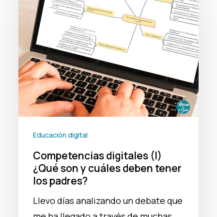
digitales
(I)
¿Qué
son
y
cuáles
deben
tener
los
Educación digital
padres?
Competencias digitales (I)
¿Qué son y cuáles deben tener
los padres?
Llevo días analizando un debate que
me ha llegado a través de muchas