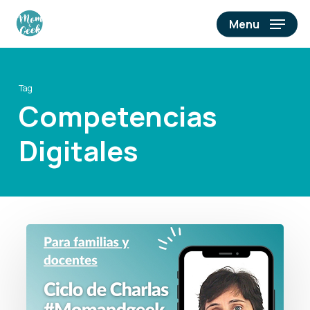
Skip
Menu
to
main
content
Tag
Competencias
Digitales
Un
ciclo
de
charlas