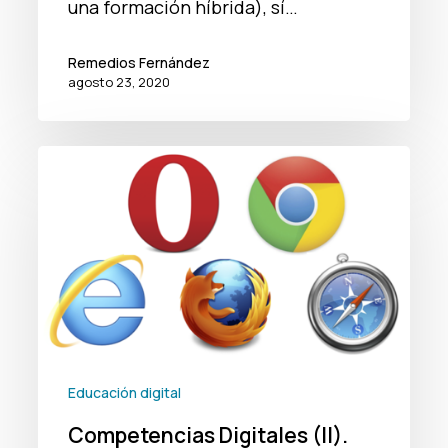
una formación híbrida), sí…
Remedios Fernández
agosto 23, 2020
Competencias
Digitales
(II).
Navegadores
y
buscadores:
que
no,
Educación digital
que
Competencias Digitales (II).