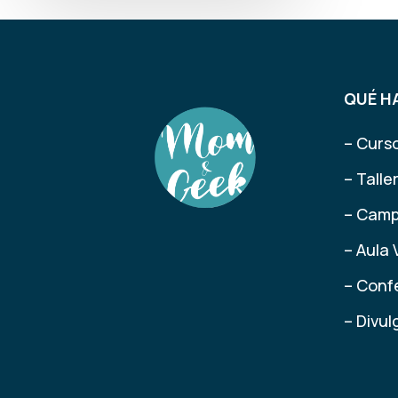
QUÉ H
– Curs
– Tall
– Camp
– Aula 
– Conf
– Divu