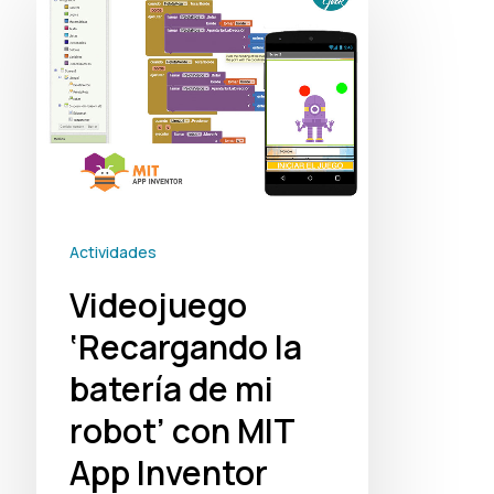
‘Recargando
la
batería
de
mi
robot’
con
Actividades
MIT
Videojuego
App
Inventor
‘Recargando la
batería de mi
robot’ con MIT
App Inventor