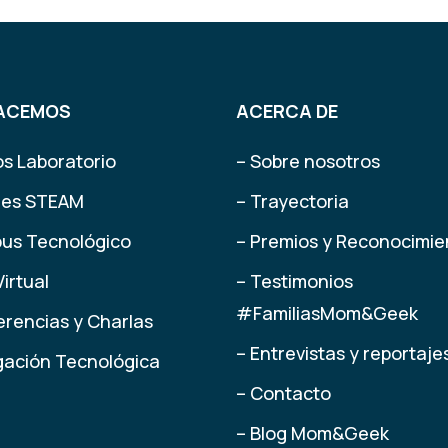
ACEMOS
ACERCA DE
os Laboratorio
– Sobre nosotros
eres STEAM
– Trayectoria
us Tecnológico
– Premios y Reconocimie
Virtual
– Testimonios
#FamiliasMom&Geek
erencias y Charlas
– Entrevistas y reportaje
lgación Tecnológica
– Contacto
– Blog Mom&Geek