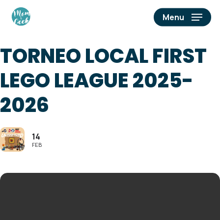
Skip
Menu
to
main
TORNEO LOCAL FIRST
content
LEGO LEAGUE 2025-
2026
14
FEB