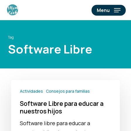
Skip
Menu
to
main
content
Tag
Software Libre
Software
Actividades
Consejos para familias
Libre
Software Libre para educar a
para
nuestros hijos
educar
a
Software libre para educar a