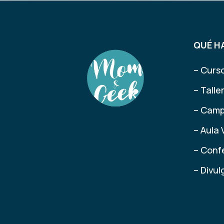
QUÉ H
– Curs
– Tall
– Camp
– Aula 
– Conf
– Divu