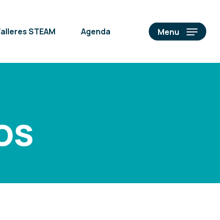
alleres STEAM
Agenda
Menu
os