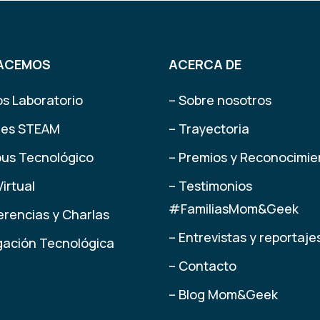
ACEMOS
ACERCA DE
os Laboratorio
– Sobre nosotros
eres STEAM
– Trayectoria
us Tecnológico
– Premios y Reconocimie
Virtual
– Testimonios
#FamiliasMom&Geek
erencias y Charlas
– Entrevistas y reportaje
lgación Tecnológica
– Contacto
– Blog Mom&Geek