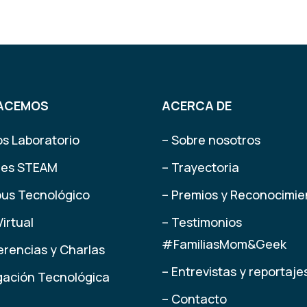
ACEMOS
ACERCA DE
os Laboratorio
– Sobre nosotros
eres STEAM
– Trayectoria
us Tecnológico
– Premios y Reconocimie
Virtual
– Testimonios
#FamiliasMom&Geek
erencias y Charlas
– Entrevistas y reportaje
lgación Tecnológica
– Contacto