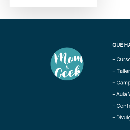
QUÉ H
– Curs
– Tall
– Camp
– Aula 
– Conf
– Divu