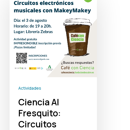
Al
Fresquito:
Circuitos
electrónicos
y
musicales
Actividades
Ciencia Al
Fresquito:
Circuitos