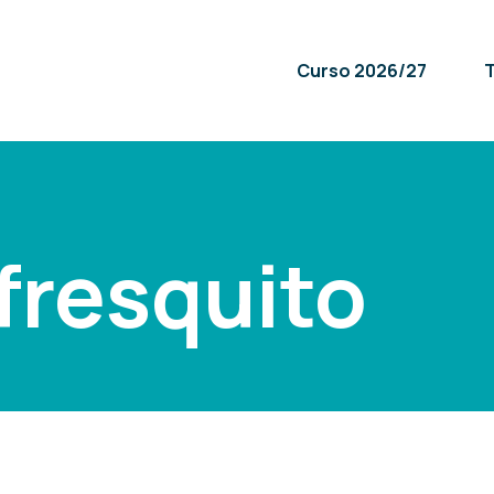
Curso 2026/27
T
fresquito