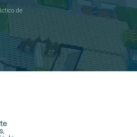
áctico de
te
s,