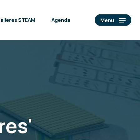
alleres STEAM
Agenda
Menu
res'