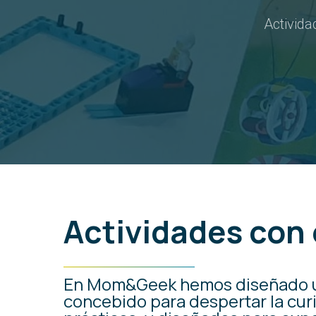
Activida
Actividades
con
En Mom&Geek hemos diseñado u
concebido para despertar la curio