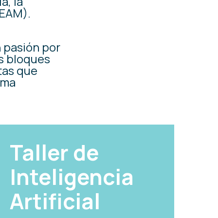
a, la
TEAM).
n pasión por
os bloques
tas que
rma
Taller de
Inteligencia
Artificial