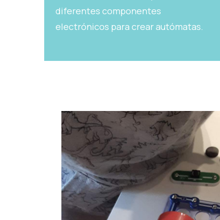
diferentes componentes
electrónicos para crear autómatas.