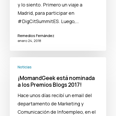
y lo siento. Primero un viaje a
Madrid, para participar en
#DigCitSummitES. Luego,…
Remedios Fernández
enero 24, 2018
¡MomandGeek
Noticias
está
¡MomandGeek está nominada
nominada
a los Premios Blogs 2017!
a
los
Hace unos días recibí un email del
Premios
departamento de Marketing y
Blogs
Comunicación de Infoempleo, en el