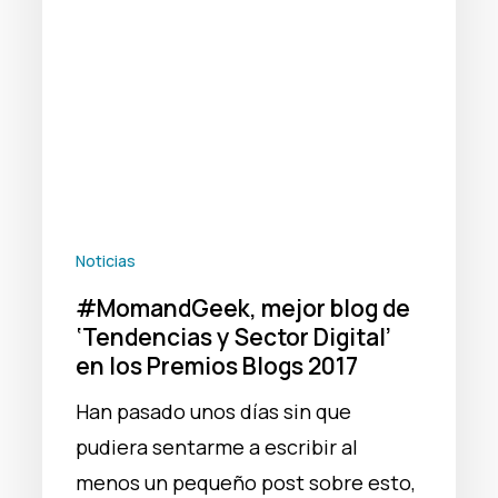
y
Sector
Digital’
en
los
Premios
Blogs
2017
Noticias
#MomandGeek, mejor blog de
‘Tendencias y Sector Digital’
en los Premios Blogs 2017
Han pasado unos días sin que
pudiera sentarme a escribir al
menos un pequeño post sobre esto,