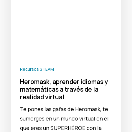
a
través
de
la
realidad
virtual
Recursos STEAM
Heromask, aprender idiomas y
matemáticas a través de la
realidad virtual
Te pones las gafas de Heromask, te
sumerges en un mundo virtual en el
que eres un SUPERHÉROE con la