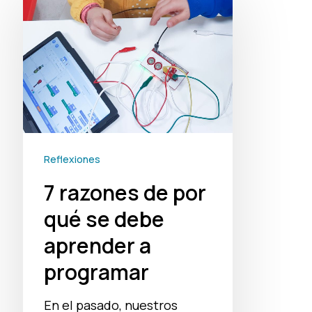
razones
de
por
qué
se
debe
aprender
Reflexiones
a
7 razones de por
programar
qué se debe
aprender a
programar
En el pasado, nuestros