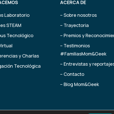
ACEMOS
ACERCA DE
os Laboratorio
– Sobre nosotros
eres STEAM
– Trayectoria
us Tecnológico
– Premios y Reconocimie
Virtual
– Testimonios
#FamiliasMom&Geek
erencias y Charlas
– Entrevistas y reportaje
lgación Tecnológica
– Contacto
– Blog Mom&Geek