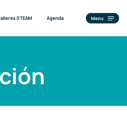
alleres STEAM
Agenda
Menu
ción