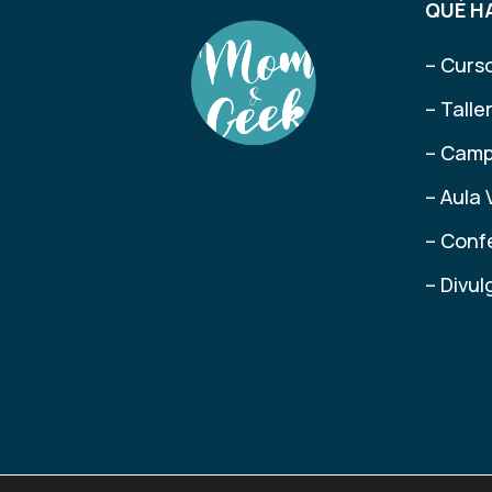
QUÉ H
– Curs
– Tall
– Camp
– Aula 
– Conf
– Divu