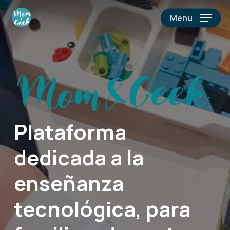
Skip
Menu
to
main
content
Plataforma
dedicada a la
enseñanza
tecnológica, para