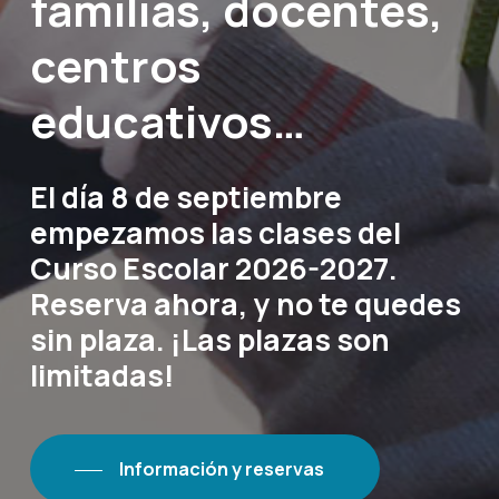
familias, docentes,
centros
educativos…
El
día
8
de
septiembre
empezamos
las
clases
del
Curso
Escolar
2026-2027.
Reserva
ahora,
y
no
te
quedes
sin
plaza.
¡Las
plazas
son
limitadas!
Información y reservas